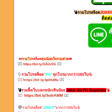
💣
รวมโปรสล็อต
JOKE
ติดต่
💤
💤
รวมโปร
สล็อต
ทุนน้อย
เว็บรวมค่าย
👉🏻
👈🏻
https://bit.ly/3iAJxSG
💦
รวมโปรสล็อต
"
P
G
"
ทุกโปร
ม
ากกว่า100เว็บ
💦
👉🏻
👈🏻
https://bit.ly/3pDhdRu
💣
รวมลิ้งเว็บแตกหนักเทินน้อย
Joker Xo PG Superslot
💣
👉🏻 
https://bit.ly/3vdrAMM
👈🏻
💢
💧
รวมโปรสล็อต"
JOKER
"
มากกว่า100เว็บ