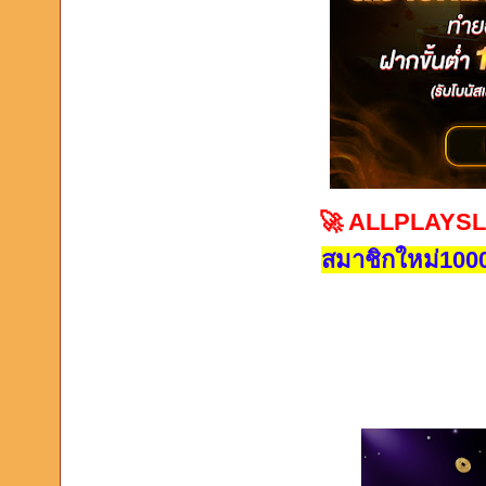
🚀 ALLPLAYSLOT
สมาชิกใหม่1000