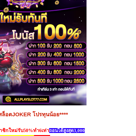
สล็อตJOKER โปรทุนน้อย****
าชิกใหม่รับ50%
ทำ6เท่า
ถอนได้สูงสุด3,000
💰