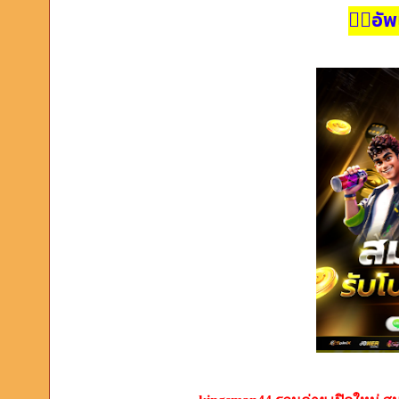
👇🏼
อั