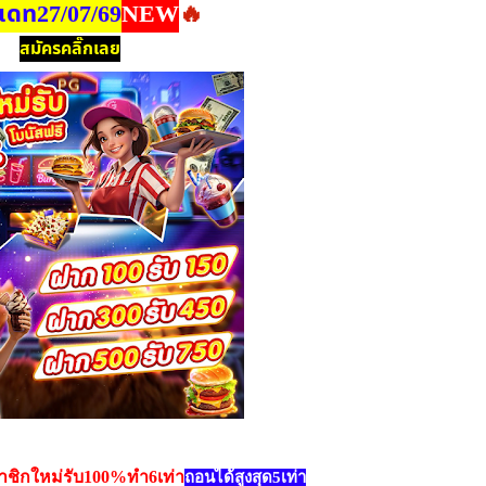
พเดท27
/07/69
NEW
🔥
สมัครคลิ๊กเลย
าชิกใหม่รับ100%
ทำ6เท่า
ถอนได้สูงสุด5เท่า
💰