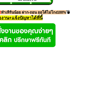
R
ทำเทิร์นน้อย ฝาก-ถอน ออโต้ไม่โกง100%
💣
องาน+แจ้งปัญหาได้ที่นี้