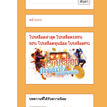
หน้าแรก
โปรสล็อตล่าสุด โปรสล็อต100%
50% โปรสล็อตทุนน้อย โปรสล็อตPG
บทความที่ได้รับความนิยม