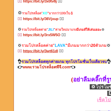
👉🏻
https://bit.ly/3x0tv8j
👈🏻
💢
💧
รวมโปรสล็อต"
XO
"
มากกว่า100เว็บ
👉🏻
https://bit.ly/36Vjxup
👈🏻
💢
รวมโปรสล็อตค่าย"
JILI
"
ค่ายใหม่มาแรง
มีเกมส์ให้เล่นเยอะ
💢
👉🏻
https://bit.ly/3rx5W5O
👈🏻
💢
รวมโปรสล็อตค่าย"
LAVA
"
มีเกมมากกว่า
20
ตัวเกม
💢
👉🏻
https://bit.ly/3wt61dl
👈🏻
👌
รวมโปรสล็อตทุกค่ายเกม ทุกโปรโมชั่นเว็บเดียวจบ
👌
👉
www.รวมโปรสล็อตพีจี.com
👈
(
อย่าลืมคลิ๊กที่ร
💢
โปรโมช

👉
เช็คโป